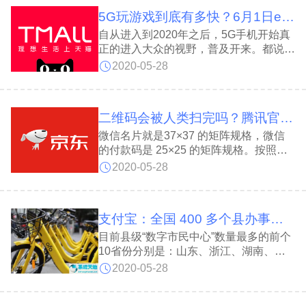
牌；当电商都在谈论“直播带
5G玩游戏到底有多快？6月1日eStarPro直播间见
自从进入到2020年之后，5G手机开始真
正的进入大众的视野，普及开来。都说
5G速度快，延迟低，那么到底在5G网络
2020-05-28
下体验有多大的升级？或许将技术场景化
是最直观的体现。6月1日，vivo S6联合
中国移动在上海举行5G急速挑战赛，用
二维码会被人类扫完吗？腾讯官方计算微信付款码有多少个
网游的5
微信名片就是37×37 的矩阵规格，微信
的付款码是 25×25 的矩阵规格。按照二
进制，每个方块只有黑或白两种选择，所
2020-05-28
以 478 个小方块理论上一共可以组合
2^478 个二维码。
支付宝：全国 400 多个县办事处搬上“市民中心”，手机就能办事
目前县级“数字市民中心”数量最多的前个
10省份分别是：山东、浙江、湖南、河
南、河北、黑龙江、广西、甘肃、江西、
2020-05-28
贵州。