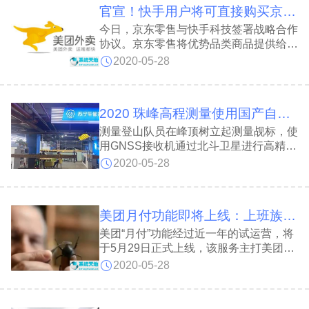
官宣！快手用户将可直接购买京东自营商品，无需跳转
今日，京东零售与快手科技签署战略合作
协议。京东零售将优势品类商品提供给快
手小店，双方共建优质商品池，由快手主
2020-05-28
播选品销售。快手用户将可以在快手小店
直接购买京东自营商品，并能享受京东的
配送、售后等服务
2020 珠峰高程测量使用国产自主研发高精度测量仪器
测量登山队员在峰顶树立起测量觇标，使
用GNSS接收机通过北斗卫星进行高精度
定位测量，使用雪深雷达探测仪探测了峰
2020-05-28
顶雪深，并使用重力仪进行了重力测量。
上述高精度测量仪器均由我国自主研发。
美团月付功能即将上线：上班族每月平均可节省约62元
美团“月付”功能经过近一年的试运营，将
于5月29日正式上线，该服务主打美团消
费场景内的叠加优惠权益和先享后付体
2020-05-28
验。因为其服务理念与支付宝花呗相似，
也被网友称为美团版花呗