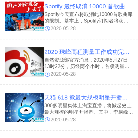
Spotify 最终取消 10000 首歌曲库限制
Spotify今天宣布将取消此10000首歌曲库
的限制。基本上，Spotify订阅者将获得
无限的曲库体验。因此，Spotify用户可
2020-05-28
以保存任意数量的歌曲和专辑。
2020 珠峰高程测量工作成功完成！
自然资源部官方消息，2020年5月27日
13时22分，历经两个小时，各项测量工
作已经完成！勇士们开始下山返回！此刻
2020-05-28
的心情无法用语言表达！唯有一句：致敬
登峰勇士！你们是最棒的！
天猫 618 掀最大规模明星开播潮：300 多明星上淘宝直播
300多明星集体上淘宝直播，将掀起史上
最大规模的明星开播潮。其中，李易峰、
宋威龙、欧阳娜娜等明星都会连开3场直
2020-05-28
播。天猫618期间，明星像赶通告一样赶
淘宝直播间已是常态。