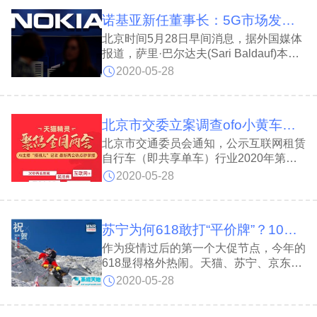
诺基亚新任董事长：5G市场发展迅速 将加快研发速度
北京时间5月28日早间消息，据外国媒体
报道，萨里·巴尔达夫(Sari Baldauf)本周
三正式成为诺基亚董事长，接替里斯托·
2020-05-28
西拉斯玛（Risto Siilasmaa）。
北京市交委立案调查ofo小黄车，你的押金退回来了吗？
北京市交通委员会通知，公示互联网租赁
自行车（即共享单车）行业2020年第一
季度运营管理监督情况，ofo小黄车的运
2020-05-28
营公司因数据传输中断，已被约谈并立案
调查，并要求其限期整改
苏宁为何618敢打“平价牌”？10个苏宁人，4个干供应链
作为疫情过后的第一个大促节点，今年的
618显得格外热闹。天猫、苏宁、京东三
方使出了“十八般武艺”招揽顾客。天猫继
2020-05-28
续豪掷直播，动员线上线下数十万商户集
体直播带货；京东打出“千亿优惠”的招