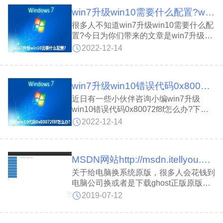
win7升级win10需要什么配置?win7升级win10配置要求介绍
很多人不知道win7升级win10需要什么配
置?今日为你们带来的文章是win7升级
win10的配置要求介绍，还有不清楚小伙
2022-12-14
伴和小编一起去学习一下吧。
win7升级win10错误代码0x80072f8f怎么办?win7升级win10错误代码0x80072f8f解决方法
近日有一些小伙伴咨询小编win7升级
win10错误代码0x80072f8f怎么办?下面
就为大家带来了win7升级win10错误代码
2022-12-14
0x80072f8f的解决方法，有需要的小伙伴
可以来了解了解哦。
MSDN网站http://msdn.itellyou.cn_Win7 iso镜像
关于给电脑换系统原版，很多人会花钱到
电脑公司换或者是下载ghost正版原版系
统，但是这些都不是微软系统原版系统，
2019-07-12
制作者已经集成了很多常用软件或垃圾软
件进去。下面系统天地小