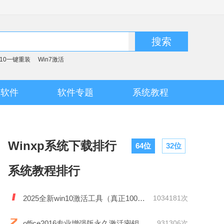
搜索
n10一键重装
Win7激活
脑软件
软件专题
系统教程
Winxp系统下载排行
64位
32位
系统教程排行
2025全新win10激活工具（真正100%激活）
1034181次
office2016专业增强版永久激活密钥
931306次