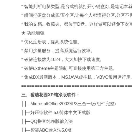
* 智能判断电脑类型,是台式机就打开小键盘灯,是笔记本
* 瞬间把硬盘分成四/五个区,让每个人都懂得分区,分区
* 我的文档、收藏夹、都位于D盘。这样做可以避免下次
★ 功能增强
* 优化注册表，提高系统性能。
* 禁用少量服务，提高系统运行效率。
* 破解连接数为1024，大大加快下载速度。
* 破解uxtheme主题限制,可直接使用第三方主题。
* 集成DX最新版本，MSJAVA虚拟机，VBVC常用运行库
=========================================
三、番茄花园XP纯净版软件：
│├─MicrosoftOffice2003SP3三合一版(组件完整)
│├─好压缩软件 5.0简体中文正式版
│├─QQ拼音纯净版输入法
│├─智能ABC输入法5.0版