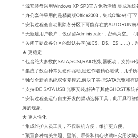
* 源安装盘采用Windows XP SP3官方免激活版,集成系统
* 办公套件采用的是精简版Office2003，集成Office补丁
* 安装过程会自动删除各分区下可能存在的AUTORUN
* 无新建用户帐户，仅保留Administrator，密码为
* 关闭了硬盘各分区的默认共享(如C$、D$、E$ ……)
★ 更稳定
* 包含绝大多数的SATA,SCSI,RAID控制器驱动，支
* 集成了数百种常见硬件驱动,经过作者精心测试，几乎
* 独创全新的系统双恢复模式,解决了某些SATA光驱和
* 支持IDE SATA USB 光驱安装,解决了其他GHO
* 安装过程会运行自主开发的驱动选择工具，此工具可
屏的现象。
★ 更人性化
* 集成维护人员工具，不仅装机方便，维护更方便。
* 预置多种精美主题、壁纸、屏保和精心收藏IE实用收藏