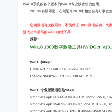
Win10系统的各个版本的Win10专业版密钥的使用。
2017年转眼即逝，在刚迎来2018中相信会有好事发
密钥激活有次数限制，不能保证100%激活成功，大
活成功率最高的win10激活工具:
推荐：
Win10 1803数字激活工具HWIDGen v10.
Win10神key：
P7N43-7CKCH-8DJ7T-3Y6RV-G6PJR
P9C2R-NM3BW-JR7DG-2R38J-D9MPF
Win10专业版激活密匙:MAK
slmgr.vbs -ipk DP744-BJNP4-FDMC2-9V8VV-JQKR4 
slmgr.vbs -ipk 8N4RD-8J8DH-JRJVP-FMCD2-9Q
slmgr.vbs -ipk BNJ87-JYH2B-DGXWM-JJVMR-Q