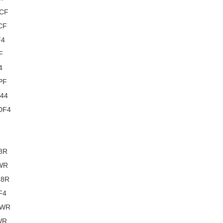
4CF
CF
F4
F
4
PF
644
DF4
8R
JWR
R8R
F4
WWR
WR