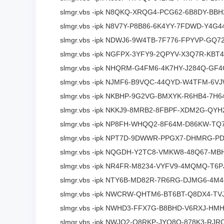
slmgr.vbs -ipk N8QKQ-XRQG4-PCG62-6B8DY-BBH
slmgr.vbs -ipk N8V7Y-P8B86-6K4YY-7FDWD-Y4G4
slmgr.vbs -ipk NDWJ6-9W4TB-7F776-FPYVP-GQ7
slmgr.vbs -ipk NGFPX-3YFY9-2QPYV-X3Q7R-KBT
slmgr.vbs -ipk NHQRM-G4FM6-4K7HY-J284Q-GF
slmgr.vbs -ipk NJMF6-B9VQC-44QYD-W4TFM-6V
slmgr.vbs -ipk NKBHP-9G2VG-BMXYK-R6HB4-7H6
slmgr.vbs -ipk NKKJ9-8MRB2-8FBPF-XDM2G-QYH
slmgr.vbs -ipk NP8FH-WHQQ2-8F64M-D86KW-TQ
slmgr.vbs -ipk NPT7D-9DWWR-PPGX7-DHMRG-P
slmgr.vbs -ipk NQGDH-Y2TC8-VMKW8-48Q67-MB
slmgr.vbs -ipk NR4FR-M8234-VYFV9-4MQMQ-T6P
slmgr.vbs -ipk NTY6B-MD82R-7R6RG-DJMG6-4M
slmgr.vbs -ipk NWCRW-QHTM6-BT6BT-Q8DX4-T
slmgr.vbs -ipk NWHD3-FFX7G-B8BHD-V6RXJ-HM
slmgr.vbs -ipk NWJQ2-Q8RKP-JYQ8Q-878K3-RJR