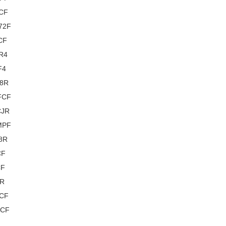
4CF
Q72F
RCF
69R4
F4
F8R
FCF
CJR
MPF
8R
CF
CF
8R
RCF
FCF