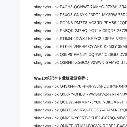
slmgr.vbs -ipk P4CH3-QQNW7-7XMYC-97X8H-2R
slmgr.vbs -ipk P6XQ3-CN6YK-23RT2-MY2RW-78R
slmgr.vbs -ipk PG9N3-PM7T8-VC3RD-PFHB6-J2Q
slmgr.vbs -ipk PNBQK-2J7HQ-YQ7JV-C9QD6-2372
slmgr.vbs -ipk PT6JN-4DWXJ-KRFC2-43FF6-V6DF
slmgr.vbs -ipk PTK64-VNPHP-CYWFK-K8M3Y-39M
slmgr.vbs -ipk Q38P9-PMN6Y-CQHW7-C86GD-DV
slmgr.vbs -ipk Q3RNH-XG8CQ-V2WVK-GFM92-BT
Win10笔记本专业版激活密匙：
slmgr.vbs -ipk Q49XN-F78FP-9FW3M-DJHPM-X4R
slmgr.vbs -ipk Q9XNY-DHB9T-VWGMV-247RT-P7
slmgr.vbs -ipk QCDW3-NKMR4-3YQ8P-BKGXJ-7F
slmgr.vbs -ipk QN9TC-V9RV2-P8CQ7-4R4MJ-CPQ
slmgr.vbs -ipk QNK9K-Y69RT-3KHP2-G678Q-MD
slmgr.vbs -ipk QNKFP-9TKVJ-B9GVK-RQ8F2-FX8