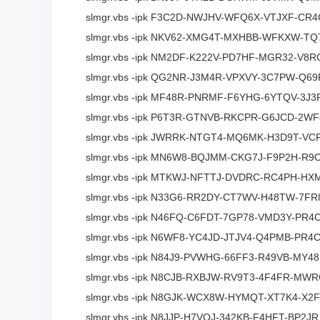
slmgr.vbs -ipk F3C2D-NWJHV-WFQ6X-VTJXF-CR
slmgr.vbs -ipk NKV62-XMG4T-MXHBB-WFKXW-T
slmgr.vbs -ipk NM2DF-K222V-PD7HF-MGR32-V8
slmgr.vbs -ipk QG2NR-J3M4R-VPXVY-3C7PW-Q
slmgr.vbs -ipk MF48R-PNRMF-F6YHG-6YTQV-3J3
slmgr.vbs -ipk P6T3R-GTNVB-RKCPR-G6JCD-2W
slmgr.vbs -ipk JWRRK-NTGT4-MQ6MK-H3D9T-VC
slmgr.vbs -ipk MN6W8-BQJMM-CKG7J-F9P2H-R9
slmgr.vbs -ipk MTKWJ-NFTTJ-DVDRC-RC4PH-HX
slmgr.vbs -ipk N33G6-RR2DY-CT7WV-H48TW-7FR
slmgr.vbs -ipk N46FQ-C6FDT-7GP78-VMD3Y-PR4
slmgr.vbs -ipk N6WF8-YC4JD-JTJV4-Q4PMB-PR4
slmgr.vbs -ipk N84J9-PVWHG-66FF3-R49VB-MY4
slmgr.vbs -ipk N8CJB-RXBJW-RV9T3-4F4FR-MW
slmgr.vbs -ipk N8GJK-WCX8W-HYMQT-XT7K4-X2
slmgr.vbs -ipk N8JJP-H7VQJ-342KB-F4HFT-BP2JR