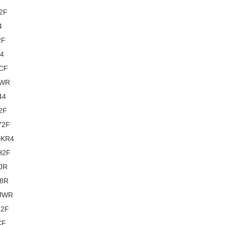
2F
4
2F
44
4CF
JWR
44
2F
72F
DKR4
H2F
JR
48R
VJWR
H2F
CF