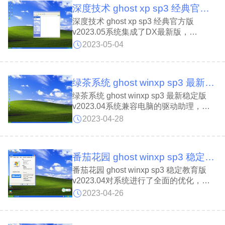
深度技术 ghost xp sp3 经典官方版 v2023.05
深度技术 ghost xp sp3 经典官方版
v2023.05系统集成了DX最新版，
MSJAVA虚拟机，VB/VC常用运行库和
2023-05-04
WGA认证，系统运行更加稳定可靠。系
统还预置多种精美主题、壁纸、屏保等
等，用户可以进行人性化的设置，满足不
绿茶系统 ghost winxp sp3 最新稳定版 v2023.04
同用户的需求。
绿茶系统 ghost winxp sp3 最新稳定版
v2023.04系统兼容电脑的驱动助理，可
以智能判断硬件配置类型并安装最兼容的
2023-04-28
驱动，减少蓝屏现象的发生。系统拥有强
大的防火墙功能，可以有效阻止病毒和恶
意软件入侵，为用户提供最高质量的系统
番茄花园 ghost winxp sp3 稳定教育版 v2023.04
交互模式。
番茄花园 ghost winxp sp3 稳定教育版
v2023.04对系统进行了全面的优化，完
美地集成了各项功能到这个质量优良的镜
2023-04-26
面系统中。同时整合了VB、VC++
2005/2008/2010/2012/2013/2015运行库
支持文件，以确保各种软件和游戏均能正