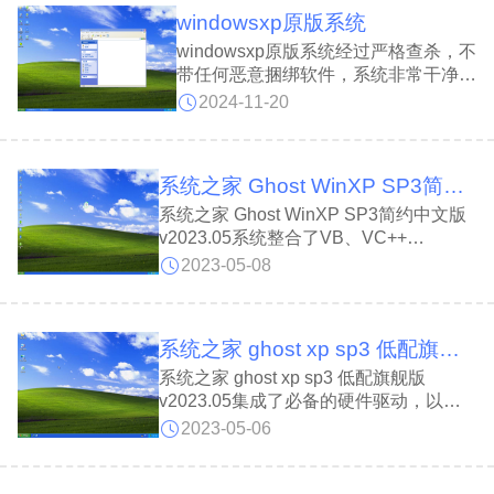
windowsxp原版系统
windowsxp原版系统经过严格查杀，不
带任何恶意捆绑软件，系统非常干净，
优化了数几十项优化注册表，有效的提
2024-11-20
高了系统性能，而且不会卡顿，十分适
合配置低的老机器，以及要求不高的用
户，有需要的朋友快来下载体验吧。
系统之家 Ghost WinXP SP3简约中文版 v2023.05
系统之家 Ghost WinXP SP3简约中文版
v2023.05系统整合了VB、VC++
2005/2008/2010/2012/2013/2015运行库
2023-05-08
支持文件，以确保软件和游戏均能正常运
行。同时系统经过全面优化，启动服务经
过仔细筛选，内存消耗低，反应迅速，保
系统之家 ghost xp sp3 低配旗舰版 v2023.05
证系统的稳定。
系统之家 ghost xp sp3 低配旗舰版
v2023.05集成了必备的硬件驱动，以保
证都能的稳定运行，并且对电脑配置的要
2023-05-06
求极低，老电脑也能流畅运载。同时减少
了计算机的启动项目，删除系统库中不必
要的文件，极大的提升了系统的稳定性。