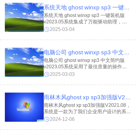
技术参数等调整，让用户能够更了解自己
系统天地 ghost winxp sp3 一键装机版 v2023.05
使用的系统。
系统天地 ghost winxp sp3 一键装机版
v2023.05系统集成了万能驱动助理，整
合了全面的漏洞补丁，可以保证系统的稳
2025-03-04
定和流畅，完美支持老机型。同时系统内
置了强大的防火墙，无病毒、无木马、无
恶意插件、无强制安装软件，给用户带来
电脑公司 ghost winxp sp3 中文简约版 v2023.05
更纯粹的体验。
电脑公司 ghost winxp sp3 中文简约版
v2023.05系统采用了最佳质量的操作环
境和框架，以确保每个用户在运行本系统
2025-03-03
时享受最佳的操作。系统中没有木马程
序，可以有效阻止病毒和恶意软件的入
侵，为用户提供最安全和高质量的系统交
雨林木风ghost xp sp3加强版V2021.08
互模式。
雨林木风ghost xp sp3加强版V2021.08，
系统是一款为了我们企业用户设计的系
统，现在很多的公司企业在进行工作时都
2024-12-06
是离不开计算机的使用，不论是哪个行业
现在的时代是很看重信息的重要性的。