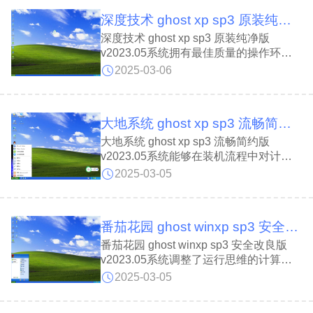
型的病毒木马，以确保系统的安全性。
深度技术 ghost xp sp3 原装纯净版 v2023.05
深度技术 ghost xp sp3 原装纯净版
v2023.05系统拥有最佳质量的操作环境
和框架，无病毒、无木马、无恶意插件、
2025-03-06
无强制安装，具有强大的安全性和稳定
性。系统包含大量的运行库文件，以保证
所有软件不会冲突崩溃，带给用户更完美
大地系统 ghost xp sp3 流畅简约版 v2023.05
的操作体验。
大地系统 ghost xp sp3 流畅简约版
v2023.05系统能够在装机流程中对计算
机所配备的硬件进行驱动搭配，并自主完
2025-03-05
成所想要的驱动软件的加载，以确保系统
的平稳运行。同时用户可以通过控制面板
自主完成对系统参数的调整，能够很好的
番茄花园 ghost winxp sp3 安全改良版 v2023.05
适应各种人群的使用。
番茄花园 ghost winxp sp3 安全改良版
v2023.05系统调整了运行思维的计算形
式，让计算机能够安全运行的同时且保证
2025-03-05
工作文件的兼容性问题。同时支持通过控
制面板自主完成对系统各个硬件的端口、